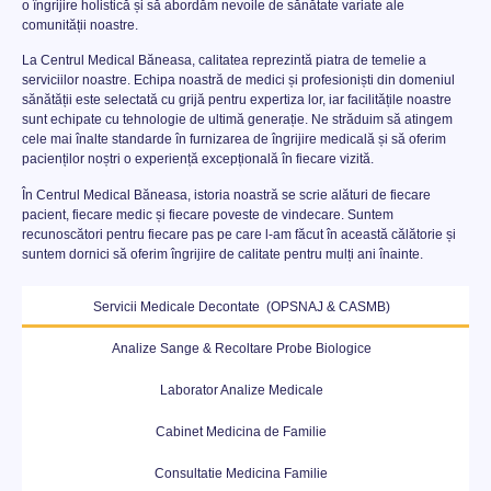
o îngrijire holistică și să abordăm nevoile de sănătate variate ale
comunității noastre.
La Centrul Medical Băneasa, calitatea reprezintă piatra de temelie a
serviciilor noastre. Echipa noastră de medici și profesioniști din domeniul
sănătății este selectată cu grijă pentru expertiza lor, iar facilitățile noastre
sunt echipate cu tehnologie de ultimă generație. Ne străduim să atingem
cele mai înalte standarde în furnizarea de îngrijire medicală și să oferim
pacienților noștri o experiență excepțională în fiecare vizită.
În Centrul Medical Băneasa, istoria noastră se scrie alături de fiecare
pacient, fiecare medic și fiecare poveste de vindecare. Suntem
recunoscători pentru fiecare pas pe care l-am făcut în această călătorie și
suntem dornici să oferim îngrijire de calitate pentru mulți ani înainte.
Servicii Medicale Decontate (OPSNAJ & CASMB)
Analize Sange & Recoltare Probe Biologice
Laborator Analize Medicale
Cabinet Medicina de Familie
Consultatie Medicina Familie