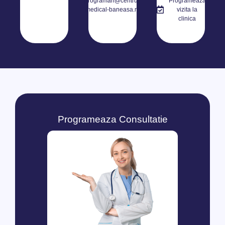
programari@centrul-
Programeaza
medical-baneasa.ro
vizita la
clinica
Programeaza Consultatie