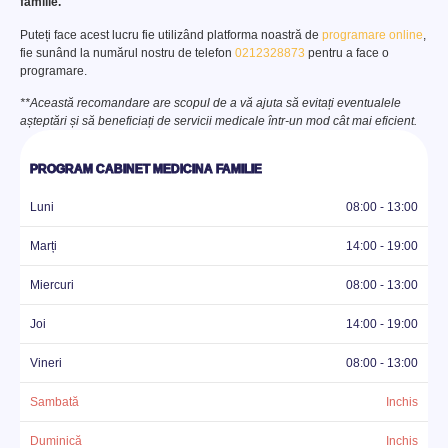
familie.
Puteți face acest lucru fie utilizând platforma noastră de
programare online
,
fie sunând la numărul nostru de telefon
0212328873
pentru a face o
programare.
**Această recomandare are scopul de a vă ajuta să evitați eventualele
așteptări și să beneficiați de servicii medicale într-un mod cât mai eficient.
PROGRAM CABINET MEDICINA FAMILIE
Luni
08:00 - 13:00
Marți
14:00 - 19:00
Miercuri
08:00 - 13:00
Joi
14:00 - 19:00
Vineri
08:00 - 13:00
Sambată
Inchis
Duminică
Inchis