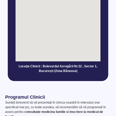
Locația Clinicii : Bulevardul Aerogării Nr.32 , Sector 1,
București (Zona Băneasa)​
Programul Clinicii
Sunteți binevenit să vă prezentați în clinica noastră în intervalul orar
specificat mai jos, cu toate acestea, vă recomandăm să vă programați în
avans pentru
consultație medicina familie si inscriere la medicul de