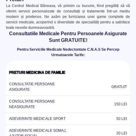
La Centrul Medical Băneasa, vă primim cu bucurie, fiind pregătiți să vă
oferim servicii personalizate de consultații și tratamente într-un mediu
modern și prietenos. Ne axăm pe furnizarea unei game complete de
servicii medicale, acoperind o diversitate de specialități pentru a satisface
toate nevoile dumneavoastră.
Consultatiile Medicale Pentru Persoanele Asigurate
Sunt
GRATUITE!
Pentru Serviciile Medicale Nedectontate C.N.A.S Se Percep
Urmatoarele Tarife:
PRETURI MEDICINA DE FAMILIE
CONSULTATIE PERSOANE
GRATUIT
ASIGURATE
CONSULTATIE PERSOANE
150 LEI
NEASIGURATE
ADEVERINTE MEDICALE SPORT
50 LEI
ADEVERINTE MEDICALE SOMAJ,
20 LEI