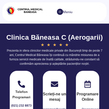
Meniu
Clinica Băneasa C (Aerogarii)
★
★
★
★
★
Prezenta in sfera clinicilor medicale private din București timp de peste 7
ani, Centrul Medical Băneasa își continuă cu mândrie misiunea de a
furniza servicii medicale de înaltă calitate, străduindu-ne constant să
confirmăm aprecierea și așteptările pacienților noștri.
Telefon
Scrieți-ne un
Programare
Programari
mesaj
Online
(021) 232 8873