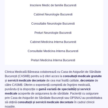
Inscriere Medic de familie Bucuresti
Cabinet Neurologie Bucuresti
Consultatie Neurologie Bucuresti
Preturi Neurologie Bucuresti
Cabinet Medicina Interna Bucuresti
Consultatie Medicina Interna Bucuresti
Preturi Medicina Interna Bucuresti
Clinica Medicală Băneasa colaborează cu Casa de Asigurări de Sănătate
București (CASMB) pentru a-ți oferi acces la
consultații medicale gratuite
și
servicii medicale decontate
de cea mai înaltă calitate,
decontate
de
către CASMB. Oferim o experiență completă de îngrijire medicală,
punându-ți la dispoziție o
gamă variată de specialități și servicii
medicale
acoperite de asigurarea ta de sănătate. Pacienții cu asigurare
prin Casa de Asigurări de Sănătate București sau OPSNAJ au posibilitatea
să obțină
consultații și servicii medicale decontate
în cadrul clinicii
noastre.